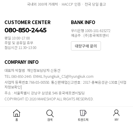
국내외 300여 거래처 · HACCP 인증 · 전국 당일 출고
CUSTOMER CENTER
BANK INFO
080-850-2445
우리은행 1005-101-615272
예금주 : (주)흥국에프엔비
평일 10:00~17:00
주말 및 공휴일 휴무
대량구매 문의
점심시간 11:30~13:00
COMPANY INFO
대표자:박철범 개인정보담당자:신동건
TEL:080-850-2445 EMAIL:hyungkuk_CS@hyungkuk.com
사업자 등록번호:766-85-00558 통신판매업신고번호 : 2017-충북음성군-130호
[사업
자정보확인]
주소 : 서울특별시 강남구 삼성로 546 흥국에프엔비빌딩
COPYRIGHT ⓒ 2020 MAKESHOP ALL RIGHTS RESERVED.
홈
검색
트렌드픽
MY