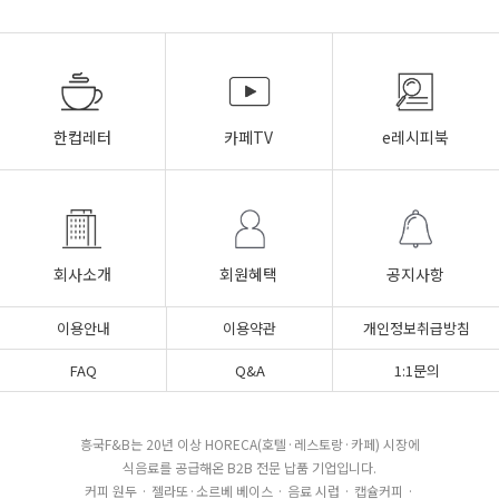
한컵레터
카페TV
e레시피북
회사소개
회원혜택
공지사항
이용안내
이용약관
개인정보취급방침
FAQ
Q&A
1:1문의
흥국F&B는 20년 이상 HORECA(호텔·레스토랑·카페) 시장에
식음료를 공급해온 B2B 전문 납품 기업입니다.
커피 원두 · 젤라또·소르베 베이스 · 음료 시럽 · 캡슐커피 ·