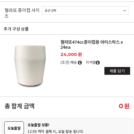
젤라또 종이컵 사이
즈
추가 구성 상품
젤라또474cc종이컵용 아이스박스 x
24ea
24,000 원
(조건) 배송
지역별
제품 담기
총 합계 금액
원
0
오늘출발 상품!
오늘출발
12:00 까지 결제 시, 오늘 발송 됩니다.