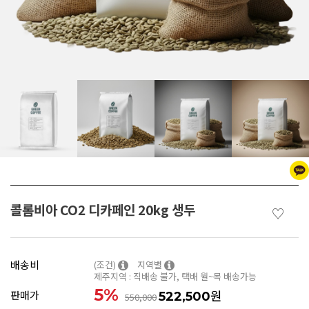
콜롬비아 CO2 디카페인 20kg 생두
♡
배송비
(조건)
지역별
제주지역 : 직배송 불가, 택배 월~목 배송가능
5
%
원
판매가
522,500
550,000