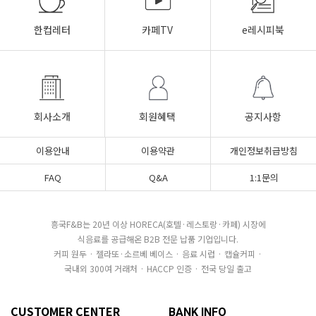
한컵레터
카페TV
e레시피북
회사소개
회원혜택
공지사항
이용안내
이용약관
개인정보취급방침
FAQ
Q&A
1:1문의
흥국F&B는 20년 이상 HORECA(호텔·레스토랑·카페) 시장에
식음료를 공급해온 B2B 전문 납품 기업입니다.
커피 원두 · 젤라또·소르베 베이스 · 음료 시럽 · 캡슐커피 ·
국내외 300여 거래처 · HACCP 인증 · 전국 당일 출고
CUSTOMER CENTER
BANK INFO