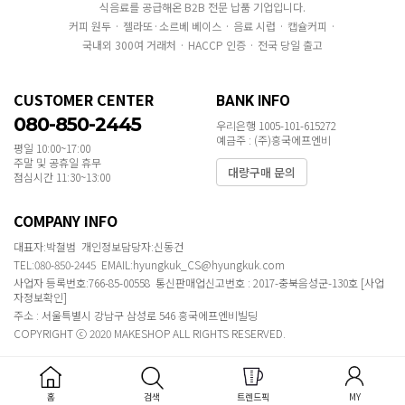
식음료를 공급해온 B2B 전문 납품 기업입니다.
커피 원두 · 젤라또·소르베 베이스 · 음료 시럽 · 캡슐커피 ·
국내외 300여 거래처 · HACCP 인증 · 전국 당일 출고
CUSTOMER CENTER
BANK INFO
080-850-2445
우리은행 1005-101-615272
예금주 : (주)흥국에프엔비
평일 10:00~17:00
주말 및 공휴일 휴무
대량구매 문의
점심시간 11:30~13:00
COMPANY INFO
대표자:박철범 개인정보담당자:신동건
TEL:080-850-2445 EMAIL:hyungkuk_CS@hyungkuk.com
사업자 등록번호:766-85-00558 통신판매업신고번호 : 2017-충북음성군-130호
[사업
자정보확인]
주소 : 서울특별시 강남구 삼성로 546 흥국에프엔비빌딩
COPYRIGHT ⓒ 2020 MAKESHOP ALL RIGHTS RESERVED.
홈
검색
트렌드픽
MY