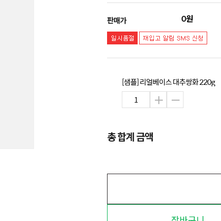
원
0
판매가
[샘플] 리얼베이스 대추쌍화 220g
총 합계 금액
장바구니