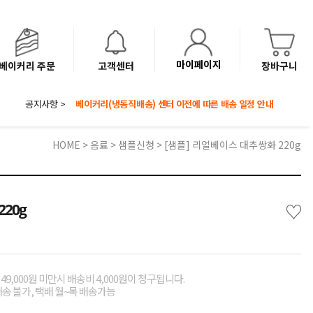
마이페이지
베이커리 주문
고객센터
장바구니
공지사항 >
8월 광복절 배송안내
'NEW 바이브믹스 or 바리스타시럽 1종' 체험단 발표
베이커리(냉동직배송) 센터 이전에 따른 배송 일정 안내
HOME
>
음료
>
샘플신청
> [샘플] 리얼베이스 대추쌍화 220g
♡
20g
49,000원 미만시 배송비 4,000원이 청구됩니다.
배송 불가, 택배 월~목 배송가능