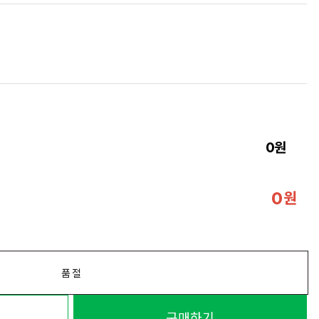
원
0
원
0
품절
구매하기