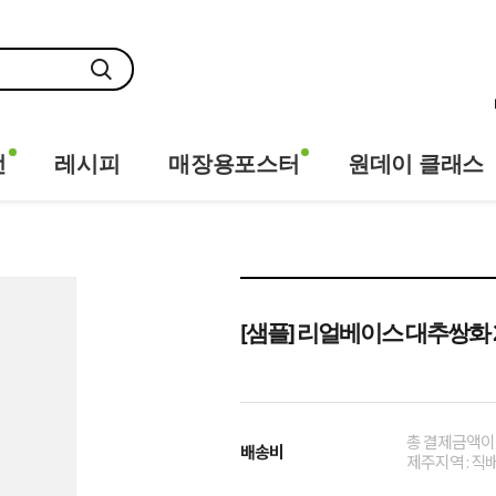
전
레시피
매장용포스터
원데이 클래스
[샘플] 리얼베이스 대추쌍화 2
총 결제금액이 
배송비
제주지역 : 직