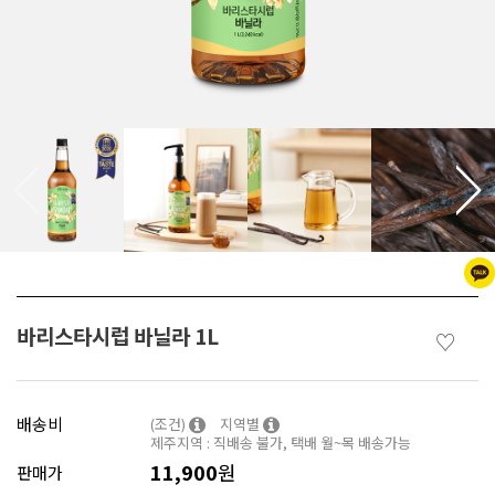
바리스타시럽 바닐라 1L
♡
배송비
(조건)
지역별
제주지역 : 직배송 불가, 택배 월~목 배송가능
11,900
원
판매가