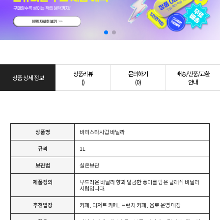
상품리뷰
문의하기
배송/반품/교환
상품 상세 정보
()
(0)
안내
상품명
바리스타시럽 바닐라
규격
1L
보관법
실온보관
제품정의
부드러운 바닐라 향과 달콤한 풍미를 담은 클래식 바닐라
시럽입니다.
추천업장
카페, 디저트 카페, 브런치 카페, 음료 운영 매장