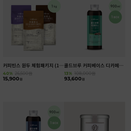
커피빈스 원두 체험패키지 (1kg)
콜드브루 커피베이스 디카페인 (900ml x 6ea)
40%
26,500
원
13%
108,000
원
15,900
93,600
원
원