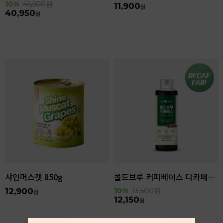
10%
45,500
원
11,900
원
40,950
원
샤인머스캣 850g
콜드브루 커피베이스 디카페인 리저브 440ml
12,900
10%
13,500
원
원
12,150
원