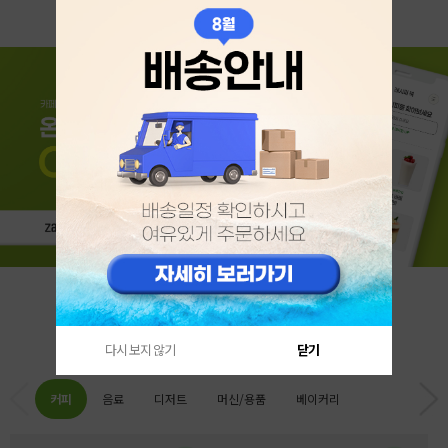
카테고리 베스트
다시 보지 않기
닫기
커피
음료
디저트
머신/용품
베이커리