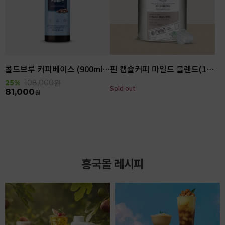
콜드브루 커피베이스 (900ml x 6ea)
핀 캡슐커피 마일드 블렌드(100입)
25%
108,000
원
Sold out
81,000
원
흥국몰 레시피