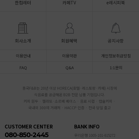
한컵레터
카페TV
e레시피북
회사소개
회원혜택
공지사항
이용안내
이용약관
개인정보취급방침
FAQ
Q&A
1:1문의
흥국F&B는 20년 이상 HORECA(호텔·레스토랑·카페) 시장에
식음료를 공급해온 B2B 전문 납품 기업입니다.
커피 원두 · 젤라또·소르베 베이스 · 음료 시럽 · 캡슐커피 ·
국내외 300여 거래처 · HACCP 인증 · 전국 당일 출고
CUSTOMER CENTER
BANK INFO
080-850-2445
우리은행 1005-101-615272