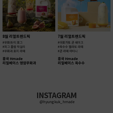
8월 리얼트렌드픽
7월 리얼트렌드픽
#무화과 티 포그
#아포가토 콘 쉐이크
#피그 플럼 막걸리
#옥수수 젤라또 라떼
#무화과 호지 라떼
#콘 라떼 마티니
흥국 Hmade
흥국 Hmade
리얼베이스 영암무화과
리얼베이스 옥수수
INSTAGRAM
@hyungkuk_hmade