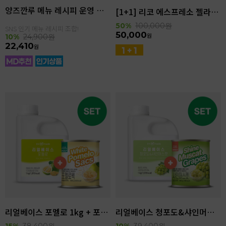
양즈깐루 메뉴 레시피 운영 세트
[1+1] 리코 에스프레소 젤라또 4kg(4.6L)
50%
100,000
원
SNS 인기 메뉴 레시피 조합!
50,000
원
10%
24,900
원
22,410
원
리얼베이스 포멜로 1kg + 포멜로쌕 850g SET
리얼베이스 청포도&샤인머스캣 1kg + 샤인머스캣 850g SET
15%
38,400
원
10%
39,400
원