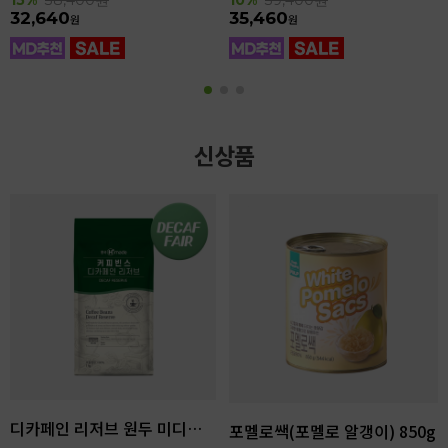
32,640
35,460
원
원
신상품
디카페인 리저브 원두 미디엄다크 로스팅 1kg
포멜로쌕(포멜로 알갱이) 850g