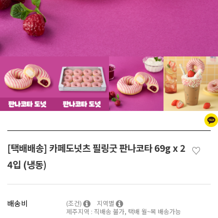
[택배배송] 카페도넛츠 필링굿 판나코타 69g x 2
♡
4입 (냉동)
배송비
(조건)
지역별
제주지역 : 직배송 불가, 택배 월~목 배송가능