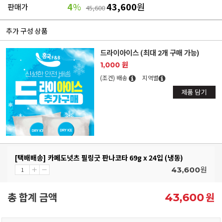
4
%
43,600
원
판매가
45,600
추가 구성 상품
드라이아이스 (최대 2개 구매 가능)
1,000 원
(조건) 배송
지역별
제품 담기
[택배배송] 카페도넛츠 필링굿 판나코타 69g x 24입 (냉동)
원
43,600
총 합계 금액
원
43,600