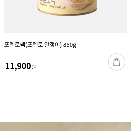
포멜로쌕(포멜로 알갱이) 850g
11,900
원