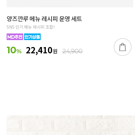
양즈깐루 메뉴 레시피 운영 세트
SNS 인기 메뉴 레시피 조합!
22,410
10
원
%
24,900