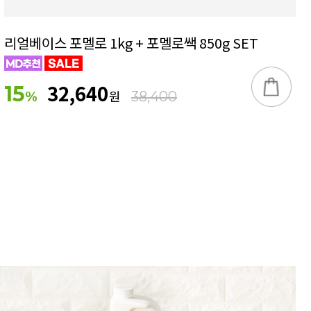
리얼베이스 포멜로 1kg + 포멜로쌕 850g SET
32,640
15
원
%
38,400