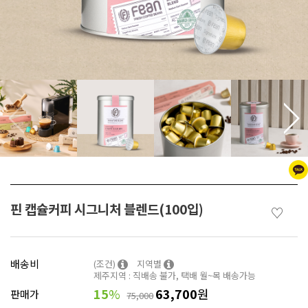
핀 캡슐커피 시그니처 블렌드(100입)
♡
배송비
(조건)
지역별
제주지역 : 직배송 불가, 택배 월~목 배송가능
15
%
63,700
원
판매가
75,000