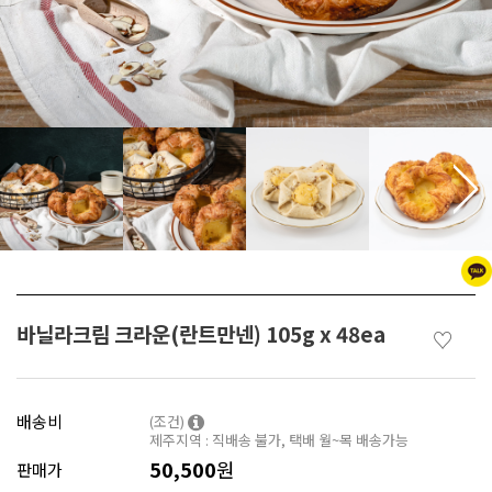
바닐라크림 크라운(란트만넨) 105g x 48ea
♡
배송비
(조건)
제주지역 : 직배송 불가, 택배 월~목 배송가능
50,500
원
판매가