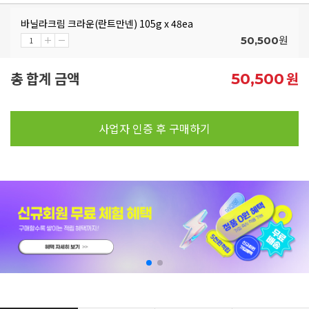
바닐라크림 크라운(란트만넨) 105g x 48ea
원
50,500
총 합계 금액
원
50,500
사업자 인증 후 구매하기