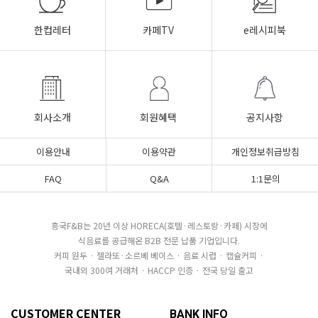
한컵레터
카페TV
e레시피북
회사소개
회원혜택
공지사항
이용안내
이용약관
개인정보취급방침
FAQ
Q&A
1:1문의
흥국F&B는 20년 이상 HORECA(호텔·레스토랑·카페) 시장에
식음료를 공급해온 B2B 전문 납품 기업입니다.
커피 원두 · 젤라또·소르베 베이스 · 음료 시럽 · 캡슐커피 ·
국내외 300여 거래처 · HACCP 인증 · 전국 당일 출고
CUSTOMER CENTER
BANK INFO