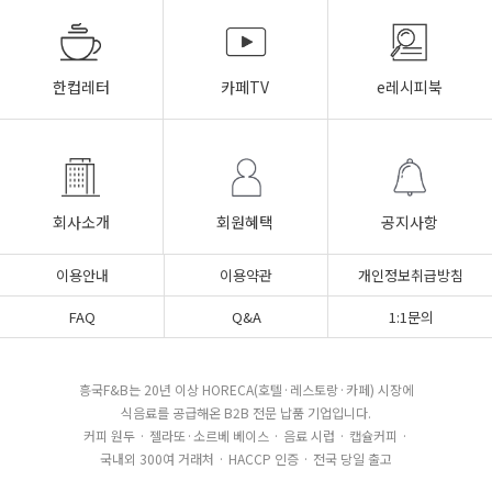
한컵레터
카페TV
e레시피북
회사소개
회원혜택
공지사항
이용안내
이용약관
개인정보취급방침
FAQ
Q&A
1:1문의
흥국F&B는 20년 이상 HORECA(호텔·레스토랑·카페) 시장에
식음료를 공급해온 B2B 전문 납품 기업입니다.
커피 원두 · 젤라또·소르베 베이스 · 음료 시럽 · 캡슐커피 ·
국내외 300여 거래처 · HACCP 인증 · 전국 당일 출고