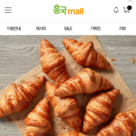
0
이용안내
레시피
SALE
기획전
리뷰