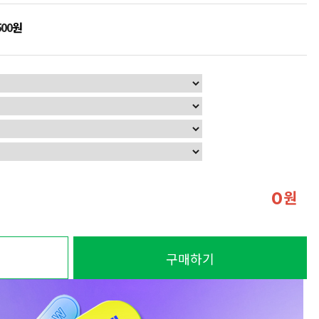
500
원
원
0
구매하기