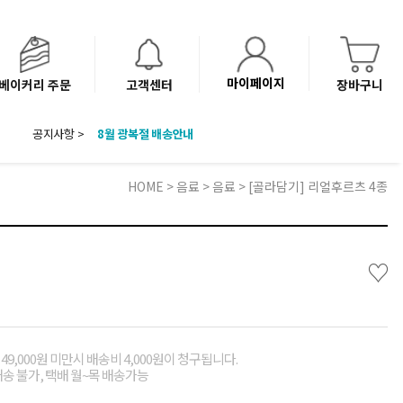
마이페이지
베이커리 주문
고객센터
장바구니
공지사항 >
8월 광복절 배송안내
'NEW 바이브믹스 or 바리스타시럽 1종' 체험단 발표
베이커리(냉동직배송) 센터 이전에 따른 배송 일정 안내
HOME
>
음료
>
음료
> [골라담기] 리얼후르츠 4종
♡
49,000원 미만시 배송비 4,000원이 청구됩니다.
배송 불가, 택배 월~목 배송가능