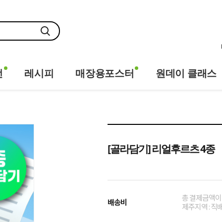
전
레시피
매장용포스터
원데이 클래스
[골라담기] 리얼후르츠 4종
총 결제금액이 
배송비
제주지역 : 직