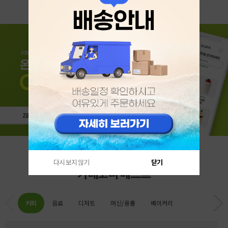
다시 보지 않기
닫기
카테고리 베스트
커피
음료
디저트
머신/용품
베이커리