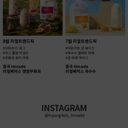
8월 리얼트렌드픽
7월 리얼트렌드픽
#무화과 티 포그
#아포가토 콘 쉐이크
#피그 플럼 막걸리
#옥수수 젤라또 라떼
#무화과 호지 라떼
#콘 라떼 마티니
흥국 Hmade
흥국 Hmade
리얼베이스 영암무화과
리얼베이스 옥수수
INSTAGRAM
@hyungkuk_hmade