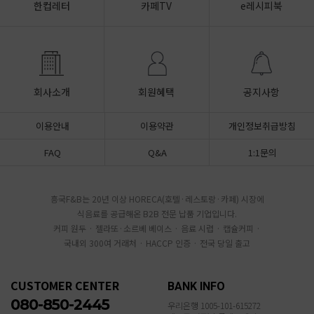
한컵레터
카페TV
e레시피북
회사소개
회원혜택
공지사항
이용안내
이용약관
개인정보취급방침
FAQ
Q&A
1:1문의
흥국F&B는 20년 이상 HORECA(호텔·레스토랑·카페) 시장에
식음료를 공급해온 B2B 전문 납품 기업입니다.
커피 원두 · 젤라또·소르베 베이스 · 음료 시럽 · 캡슐커피 ·
국내외 300여 거래처 · HACCP 인증 · 전국 당일 출고
CUSTOMER CENTER
BANK INFO
080-850-2445
우리은행 1005-101-615272