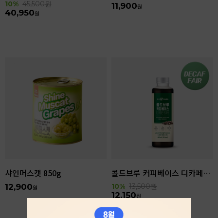
10%
45,500
원
11,900
원
40,950
원
샤인머스캣 850g
콜드브루 커피베이스 디카페인 리저브 440ml
12,900
10%
13,500
원
원
12,150
원