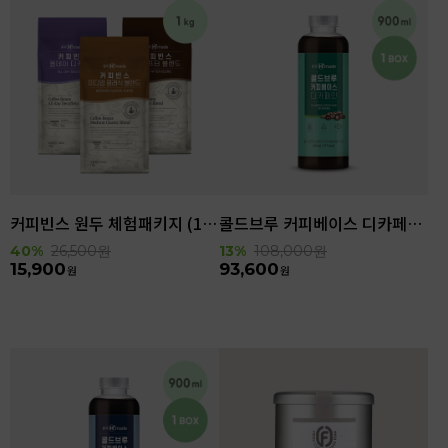
커피빈스 원두 체험패키지 (1kg)
콜드브루 커피베이스 디카페인 (900ml x 6ea)
40%
26,500
원
13%
108,000
원
15,900
93,600
원
원