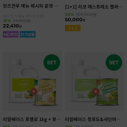
양즈깐루 메뉴 레시피 운영 세트
[1+1] 리코 에스프레소 젤라또 4kg(4.6L)
50%
100,000
원
SNS 인기 메뉴 레시피 조합!
50,000
원
10%
24,900
원
22,410
원
리얼베이스 포멜로 1kg + 포멜로쌕 850g SET
리얼베이스 청포도&샤인머스캣 1kg + 샤인머스캣 850g SET
15%
38,400
원
10%
39,400
원