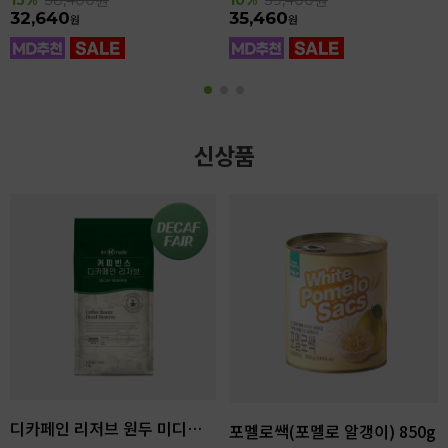
32,640
35,460
원
원
신상품
디카페인 리저브 원두 미디엄다크 로스팅 1kg
포멜로쌕(포멜로 알갱이) 850g