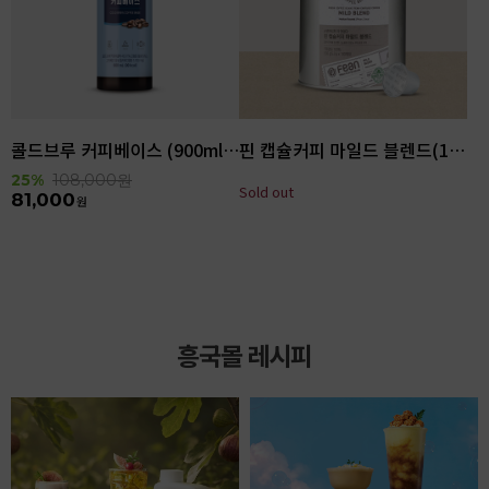
콜드브루 커피베이스 (900ml x 6ea)
핀 캡슐커피 마일드 블렌드(100입)
25%
108,000
원
Sold out
81,000
원
흥국몰 레시피