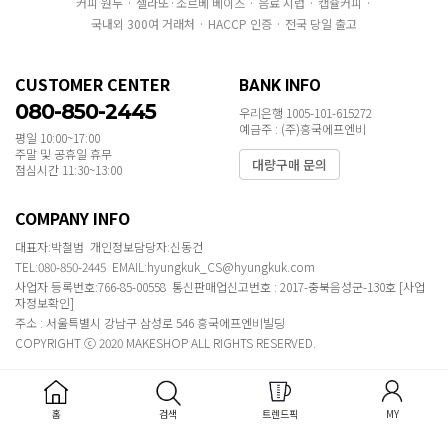
커피 원두 · 젤라또·소르베 베이스 · 음료 시럽 · 캡슐커피 ·
국내외 300여 거래처 · HACCP 인증 · 전국 당일 출고
CUSTOMER CENTER
BANK INFO
080-850-2445
우리은행 1005-101-615272
예금주 : (주)흥국에프엔비
평일 10:00~17:00
주말 및 공휴일 휴무
대량구매 문의
점심시간 11:30~13:00
COMPANY INFO
대표자:박철범 개인정보담당자:신동건
TEL:080-850-2445 EMAIL:hyungkuk_CS@hyungkuk.com
사업자 등록번호:766-85-00558 통신판매업신고번호 : 2017-충북음성군-130호
[사업
자정보확인]
주소 : 서울특별시 강남구 삼성로 546 흥국에프엔비빌딩
COPYRIGHT ⓒ 2020 MAKESHOP ALL RIGHTS RESERVED.
홈
검색
트렌드픽
MY