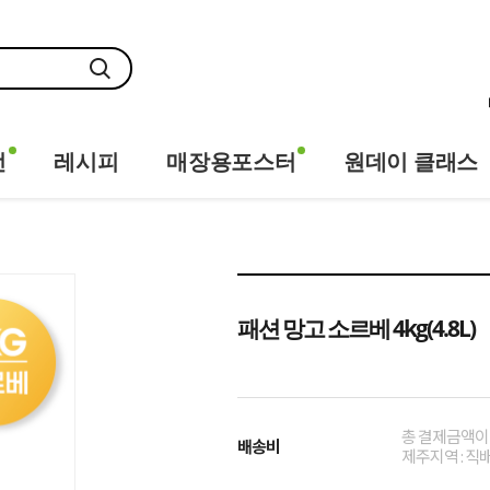
전
레시피
매장용포스터
원데이 클래스
패션 망고 소르베 4kg(4.8L)
총 결제금액이 
배송비
제주지역 : 직