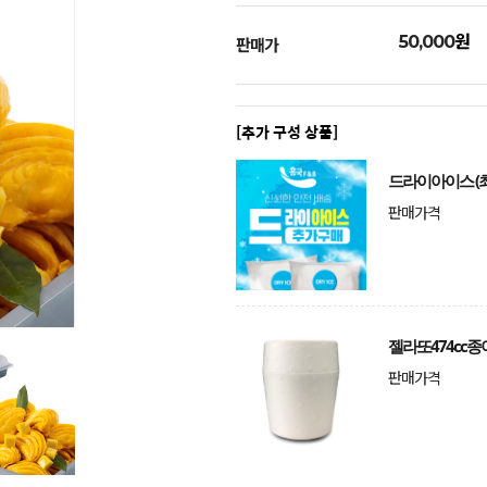
원
50,000
판매가
[추가 구성 상품]
드라이아이스 (최
판매가격
젤라또474cc종
판매가격