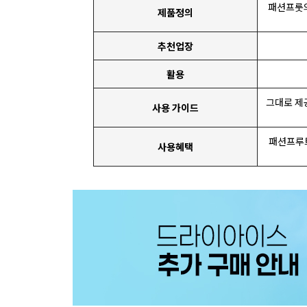
패션프룻의
제품정의
추천업장
활용
그대로 제
사용 가이드
패션프루트
사용혜택