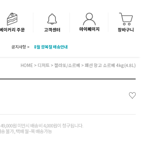
마이페이지
베이커리 주문
고객센터
장바구니
공지사항 >
8월 광복절 배송안내
'NEW 바이브믹스 or 바리스타시럽 1종' 체험단 발표
베이커리(냉동직배송) 센터 이전에 따른 배송 일정 안내
HOME
>
디저트
>
젤라또/소르베
> 패션 망고 소르베 4kg(4.8L)
♡
49,000원 미만시 배송비 4,000원이 청구됩니다.
배송 불가, 택배 월~목 배송가능