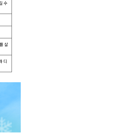
길 수
를 살
와 디