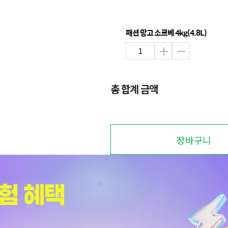
패션 망고 소르베 4kg(4.8L)
총 합계 금액
장바구니