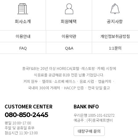
회사소개
회원혜택
공지사항
이용안내
이용약관
개인정보취급방침
FAQ
Q&A
1:1문의
흥국F&B는 20년 이상 HORECA(호텔·레스토랑·카페) 시장에
식음료를 공급해온 B2B 전문 납품 기업입니다.
커피 원두 · 젤라또·소르베 베이스 · 음료 시럽 · 캡슐커피 ·
국내외 300여 거래처 · HACCP 인증 · 전국 당일 출고
CUSTOMER CENTER
BANK INFO
080-850-2445
우리은행 1005-101-615272
예금주 : (주)흥국에프엔비
평일 10:00~17:00
주말 및 공휴일 휴무
대량구매 문의
점심시간 11:30~13:00