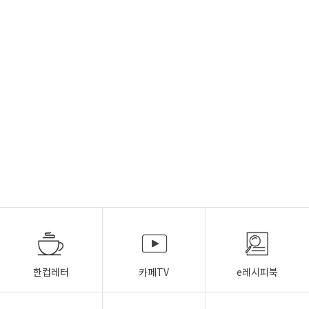
한컵레터
카페TV
e레시피북