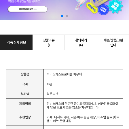
상품리뷰
문의하기
배송/반품/교환
상품 상세 정보
()
(6)
안내
상품명
히비스커스트로피컬 파우더
규격
1kg
보관법
실온보관
제품정의
히비스커스의 산뜻한 풍미와 열대과일의 상큼함을 조화롭
게 담은 음료 제조용 업소용 파우더입니다.
추천업장
카페, 디저트 카페, 시즌 메뉴 운영 매장, 비주얼 음료 및 트
렌드 메뉴 운영 매장