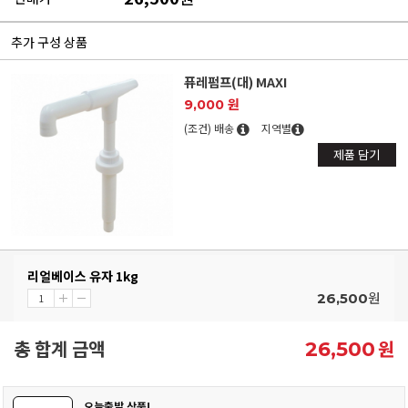
추가 구성 상품
퓨레펌프(대) MAXI
9,000 원
(조건) 배송
지역별
제품 담기
리얼베이스 유자 1kg
원
26,500
총 합계 금액
원
26,500
오늘출발 상품!