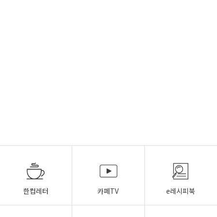
한컵레터
카페TV
e레시피북