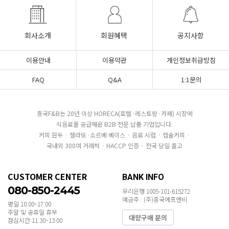
회사소개
회원혜택
공지사항
이용안내
이용약관
개인정보취급방침
FAQ
Q&A
1:1문의
흥국F&B는 20년 이상 HORECA(호텔·레스토랑·카페) 시장에
식음료를 공급해온 B2B 전문 납품 기업입니다.
커피 원두 · 젤라또·소르베 베이스 · 음료 시럽 · 캡슐커피 ·
국내외 300여 거래처 · HACCP 인증 · 전국 당일 출고
CUSTOMER CENTER
BANK INFO
080-850-2445
우리은행 1005-101-615272
예금주 : (주)흥국에프엔비
평일 10:00~17:00
주말 및 공휴일 휴무
대량구매 문의
점심시간 11:30~13:00