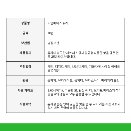
상품명
리얼베이스 유자
규격
1kg
보관법
냉장보관
제품정의
유자의 향긋한 시트러스 향과 달콤쌉싸름한 맛을 담은 전
통 과일 베이스입니다.
추천업장
카페, 디저트 카페, 브런치 카페, 겨울차 및 사계절 에이드
운영 매장
활용
유자차, 유자에이드, 유자티, 유자스무디, 베이커리 토핑
사용 가이드
1:6(사이다), 따뜻한 물, 탄산수, 티, 요거트 베이스와 섞어
온음료와 냉음료 모두 활용할 수 있습니다.
사용혜택
유자청 손질 없이 균일한 맛을 낼 수 있어 겨울 시즌 메뉴와
상시 메뉴 운영에 효율적입니다.