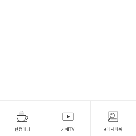
한컵레터
카페TV
e레시피북