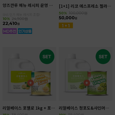
양즈깐루 메뉴 레시피 운영 세트
[1+1] 리코 에스프레소 젤라또 4kg(4.6L)
50%
100,000
원
SNS 인기 메뉴 레시피 조합!
50,000
원
10%
24,900
원
22,410
원
리얼베이스 포멜로 1kg + 포멜로쌕 850g SET
리얼베이스 청포도&샤인머스캣 1kg + 샤인머스캣 850g SET
15%
38,400
원
10%
39,400
원