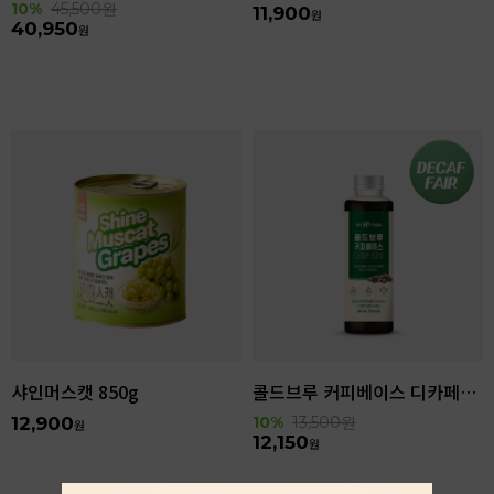
10%
45,500
원
11,900
원
40,950
원
샤인머스캣 850g
콜드브루 커피베이스 디카페인 리저브 440ml
12,900
10%
13,500
원
원
12,150
원