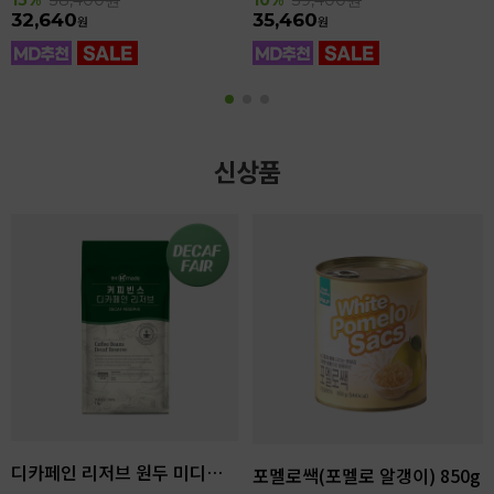
32,640
35,460
원
원
신상품
디카페인 리저브 원두 미디엄다크 로스팅 1kg
포멜로쌕(포멜로 알갱이) 850g