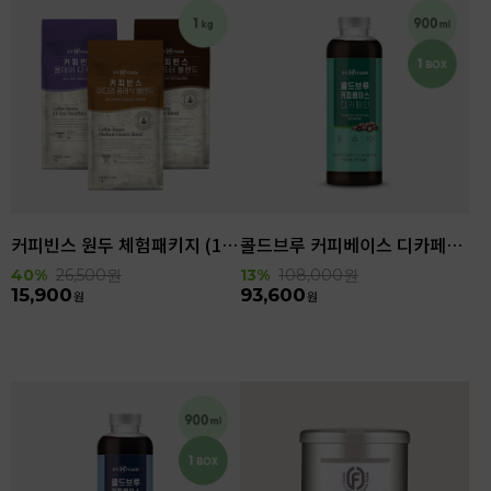
커피빈스 원두 체험패키지 (1kg)
콜드브루 커피베이스 디카페인 (900ml x 6ea)
40%
26,500
원
13%
108,000
원
15,900
93,600
원
원