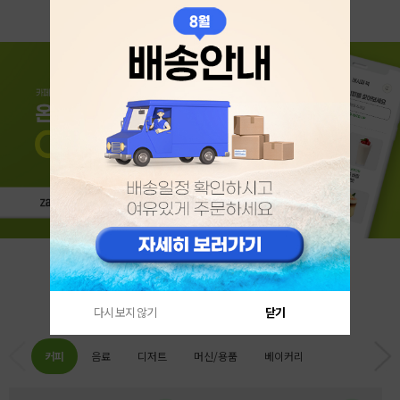
카테고리 베스트
다시 보지 않기
닫기
커피
음료
디저트
머신/용품
베이커리