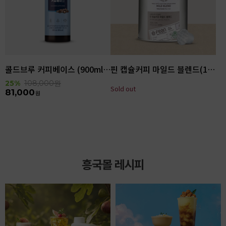
콜드브루 커피베이스 (900ml x 6ea)
핀 캡슐커피 마일드 블렌드(100입)
25%
108,000
원
Sold out
81,000
원
흥국몰 레시피