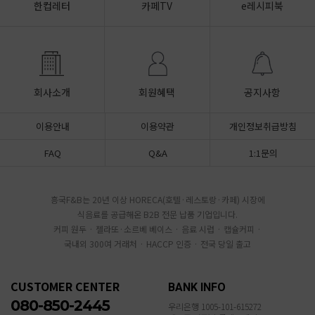
한컵레터
카페TV
e레시피북
회사소개
회원혜택
공지사항
이용안내
이용약관
개인정보취급방침
FAQ
Q&A
1:1문의
흥국F&B는 20년 이상 HORECA(호텔·레스토랑·카페) 시장에
식음료를 공급해온 B2B 전문 납품 기업입니다.
커피 원두 · 젤라또·소르베 베이스 · 음료 시럽 · 캡슐커피 ·
국내외 300여 거래처 · HACCP 인증 · 전국 당일 출고
CUSTOMER CENTER
BANK INFO
080-850-2445
우리은행 1005-101-615272