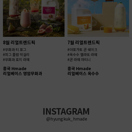
8월 리얼트렌드픽
7월 리얼트렌드픽
#무화과 티 포그
#아포가토 콘 쉐이크
#피그 플럼 막걸리
#옥수수 젤라또 라떼
#무화과 호지 라떼
#콘 라떼 마티니
흥국 Hmade
흥국 Hmade
리얼베이스 영암무화과
리얼베이스 옥수수
INSTAGRAM
@hyungkuk_hmade