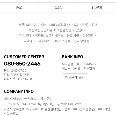
FAQ
Q&A
1:1문의
흥국F&B는 20년 이상 HORECA(호텔·레스토랑·카페) 시장에
식음료를 공급해온 B2B 전문 납품 기업입니다.
커피 원두 · 젤라또·소르베 베이스 · 음료 시럽 · 캡슐커피 ·
국내외 300여 거래처 · HACCP 인증 · 전국 당일 출고
CUSTOMER CENTER
BANK INFO
080-850-2445
우리은행 1005-101-615272
예금주 : (주)흥국에프엔비
평일 10:00~17:00
주말 및 공휴일 휴무
대량구매 문의
점심시간 11:30~13:00
COMPANY INFO
대표자:박철범 개인정보담당자:신동건
TEL:080-850-2445 EMAIL:hyungkuk_CS@hyungkuk.com
사업자 등록번호:766-85-00558 통신판매업신고번호 : 2017-충북음성군-130호
[사업
자정보확인]