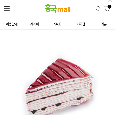
0
이용안내
레시피
SALE
기획전
리뷰