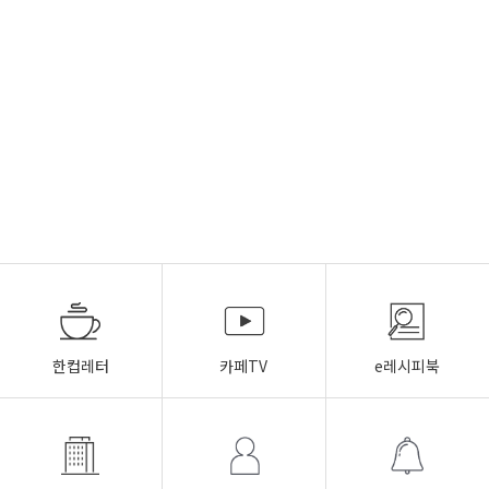
한컵레터
카페TV
e레시피북