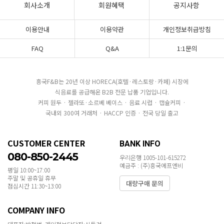
회사소개
회원혜택
공지사항
이용안내
이용약관
개인정보취급방침
FAQ
Q&A
1:1문의
흥국F&B는 20년 이상 HORECA(호텔·레스토랑·카페) 시장에
식음료를 공급해온 B2B 전문 납품 기업입니다.
커피 원두 · 젤라또·소르베 베이스 · 음료 시럽 · 캡슐커피 ·
국내외 300여 거래처 · HACCP 인증 · 전국 당일 출고
CUSTOMER CENTER
BANK INFO
080-850-2445
우리은행 1005-101-615272
예금주 : (주)흥국에프엔비
평일 10:00~17:00
주말 및 공휴일 휴무
대량구매 문의
점심시간 11:30~13:00
COMPANY INFO