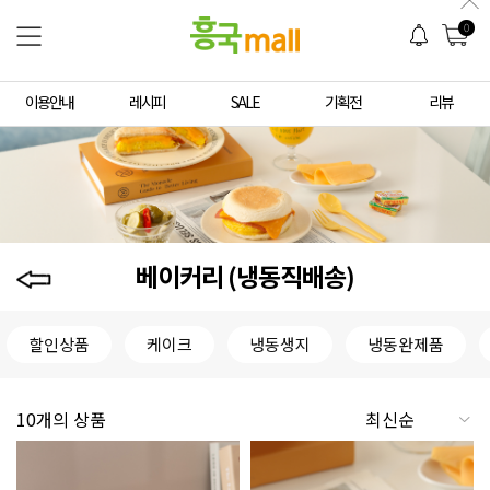
0
이용안내
레시피
SALE
기획전
리뷰
베이커리 (냉동직배송)
할인상품
케이크
냉동생지
냉동완제품
10개의 상품