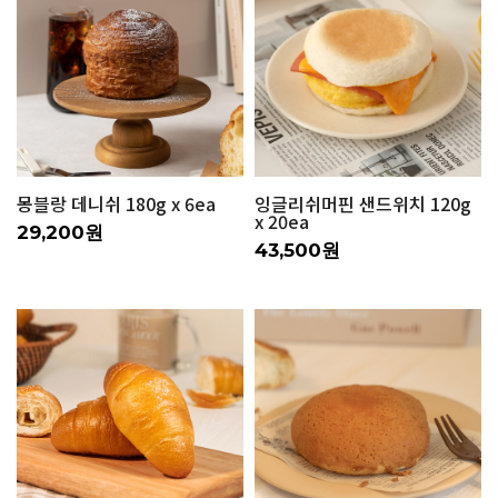
몽블랑 데니쉬 180g x 6ea
잉글리쉬머핀 샌드위치 120g
x 20ea
29,200원
43,500원