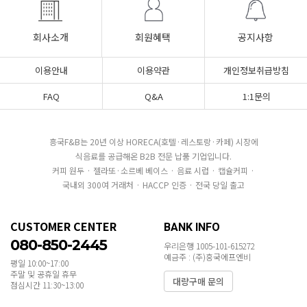
회사소개
회원혜택
공지사항
이용안내
이용약관
개인정보취급방침
FAQ
Q&A
1:1문의
흥국F&B는 20년 이상 HORECA(호텔·레스토랑·카페) 시장에
식음료를 공급해온 B2B 전문 납품 기업입니다.
커피 원두 · 젤라또·소르베 베이스 · 음료 시럽 · 캡슐커피 ·
국내외 300여 거래처 · HACCP 인증 · 전국 당일 출고
CUSTOMER CENTER
BANK INFO
080-850-2445
우리은행 1005-101-615272
예금주 : (주)흥국에프엔비
평일 10:00~17:00
주말 및 공휴일 휴무
대량구매 문의
점심시간 11:30~13:00