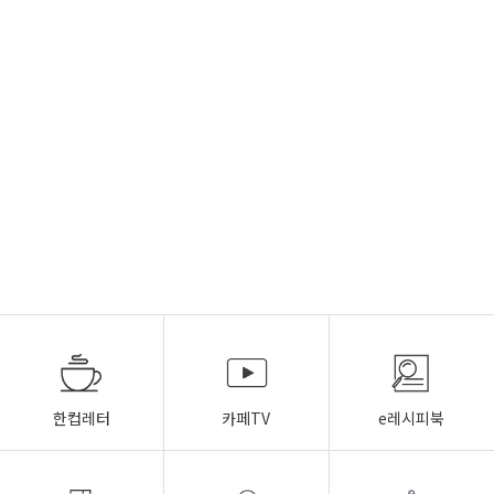
한컵레터
카페TV
e레시피북