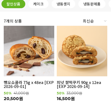
할인상품
케이크
냉동생지
냉동완제품
7개의 상품
뺑오쇼콜라 75g x 48ea [EXP
피넛 쌀떡쿠키 90g x 12ea
2026-09-01]
[EXP 2026-09-14]
50%
41,000원
50%
33,000원
20,500원
16,500원