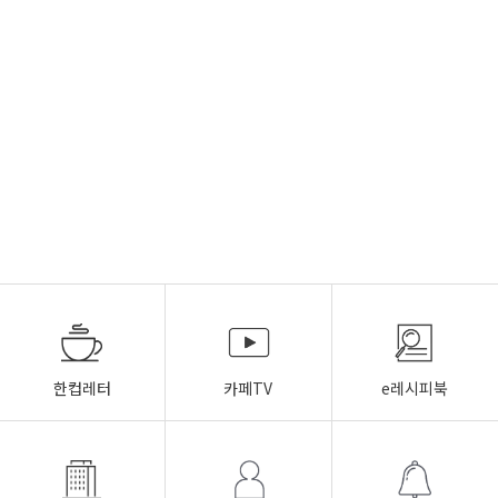
한컵레터
카페TV
e레시피북