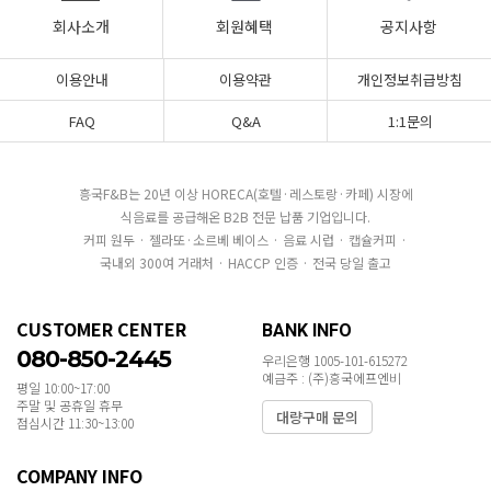
회사소개
회원혜택
공지사항
이용안내
이용약관
개인정보취급방침
FAQ
Q&A
1:1문의
흥국F&B는 20년 이상 HORECA(호텔·레스토랑·카페) 시장에
식음료를 공급해온 B2B 전문 납품 기업입니다.
커피 원두 · 젤라또·소르베 베이스 · 음료 시럽 · 캡슐커피 ·
국내외 300여 거래처 · HACCP 인증 · 전국 당일 출고
CUSTOMER CENTER
BANK INFO
080-850-2445
우리은행 1005-101-615272
예금주 : (주)흥국에프엔비
평일 10:00~17:00
주말 및 공휴일 휴무
대량구매 문의
점심시간 11:30~13:00
COMPANY INFO