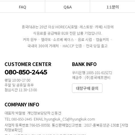
FAQ
Q&A
1:1문의
흥국F&B는 20년 이상 HORECA(호텔·레스토랑·카페) 시장에
식음료를 공급해온 B2B 전문 납품 기업입니다.
커피 원두 · 젤라또·소르베 베이스 · 음료 시럽 · 캡슐커피 ·
국내외 300여 거래처 · HACCP 인증 · 전국 당일 출고
CUSTOMER CENTER
BANK INFO
080-850-2445
우리은행 1005-101-615272
예금주 : (주)흥국에프엔비
평일 10:00~17:00
주말 및 공휴일 휴무
대량구매 문의
점심시간 11:30~13:00
COMPANY INFO
대표자:박철범 개인정보담당자:신동건
TEL:080-850-2445 EMAIL:hyungkuk_CS@hyungkuk.com
사업자 등록번호:766-85-00558 통신판매업신고번호 : 2017-충북음성군-130호
[사업
자정보확인]