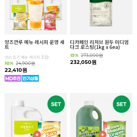
양즈깐루 메뉴 레시피 운영 세
디카페인 리저브 원두 미디엄
트
다크 로스팅(1kg x 6ea)
15%
273,000원
SNS 인기 메뉴 레시피 조합!
232,050원
10%
24,900원
22,410원