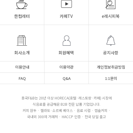
한컵레터
카페TV
e레시피북
회사소개
회원혜택
공지사항
이용안내
이용약관
개인정보취급방침
FAQ
Q&A
1:1문의
흥국F&B는 20년 이상 HORECA(호텔·레스토랑·카페) 시장에
식음료를 공급해온 B2B 전문 납품 기업입니다.
커피 원두 · 젤라또·소르베 베이스 · 음료 시럽 · 캡슐커피 ·
국내외 300여 거래처 · HACCP 인증 · 전국 당일 출고