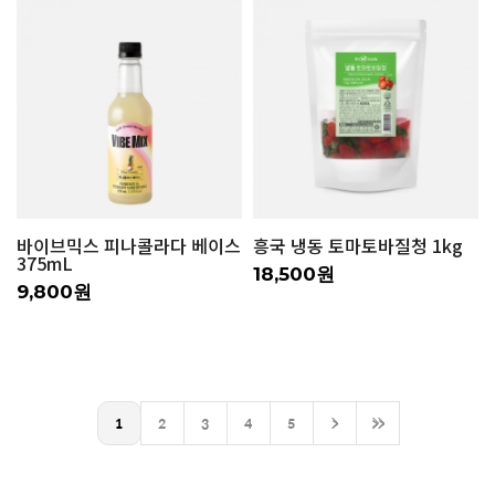
바이브믹스 피나콜라다 베이스
흥국 냉동 토마토바질청 1kg
375mL
18,500원
9,800원
1
2
3
4
5
>
>>