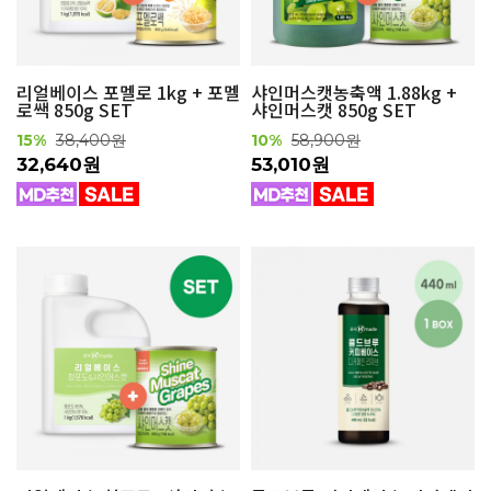
리얼베이스 포멜로 1kg + 포멜
샤인머스캣농축액 1.88kg +
로쌕 850g SET
샤인머스캣 850g SET
15%
38,400원
10%
58,900원
32,640원
53,010원