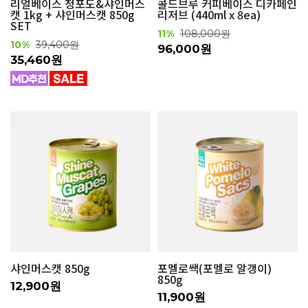
리얼베이스 청포도&샤인머스
콜드브루 커피베이스 디카페인
캣 1kg + 샤인머스캣 850g
리저브 (440ml x 8ea)
SET
11%
108,000원
10%
39,400원
96,000원
35,460원
샤인머스캣 850g
포멜로쌕(포멜로 알갱이)
850g
12,900원
11,900원