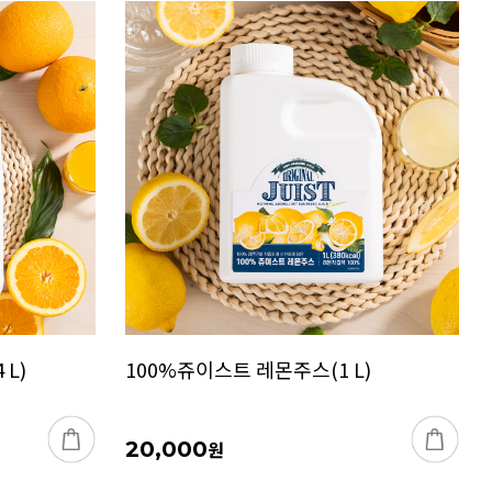
L)
100%쥬이스트 레몬주스(1 L)
20,000
원