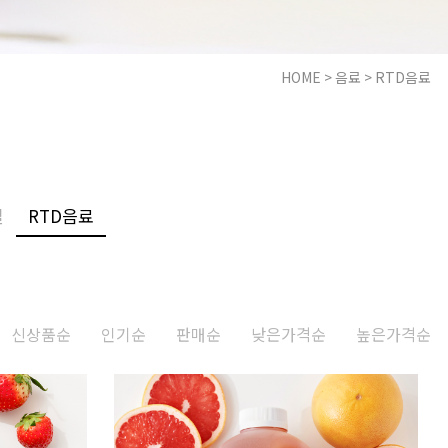
HOME
>
음료
>
RTD음료
일
RTD음료
신상품순
인기순
판매순
낮은가격순
높은가격순