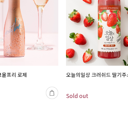
코올프리 로제
오늘의일상 크러쉬드 딸기주스
Sold out