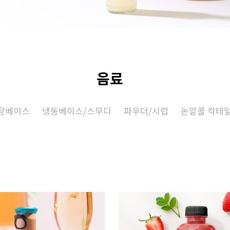
음료
장베이스
냉동베이스/스무디
파우더/시럽
논알콜 칵테