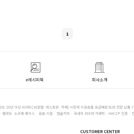
1
e레시피북
회사소개
B는 20년 이상 HORECA(호텔·레스토랑·카페) 시장에 식음료를 공급해온 B2B 전문 납품 
· 젤라또·소르베 베이스 · 음료 시럽 · 캡슐커피 · 국내외 300여 거래처 · HACCP 인증 · 
CUSTOMER CENTER