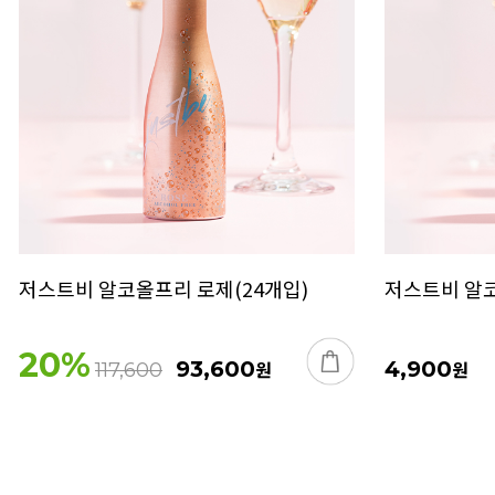
저스트비 알코올프리 로제(24개입)
저스트비 알
20
%
93,600
원
4,900
원
117,600