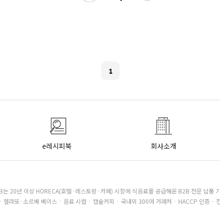
1
e레시피북
회사소개
B는 20년 이상 HORECA(호텔·레스토랑·카페) 시장에 식음료를 공급해온 B2B 전문 납품 
· 젤라또·소르베 베이스 · 음료 시럽 · 캡슐커피 · 국내외 300여 거래처 · HACCP 인증 · 