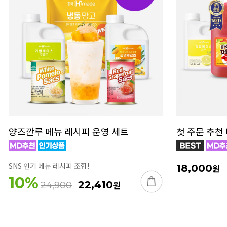
양즈깐루 메뉴 레시피 운영 세트
첫 주문 추천
SNS 인기 메뉴 레시피 조합!
18,000
원
10
%
22,410
원
24,900