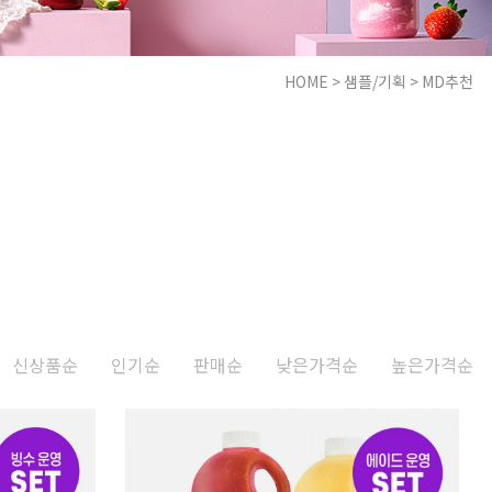
HOME
>
샘플/기획
>
MD추천
신상품순
인기순
판매순
낮은가격순
높은가격순