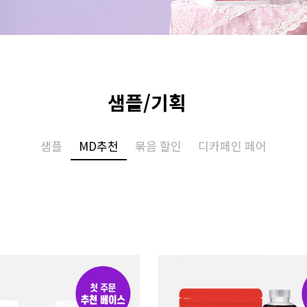
샘플/기획
샘플
MD추천
묶음 할인
디카페인 페어