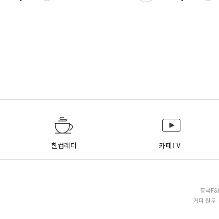
한컵레터
카페TV
흥국F&
커피 원두 